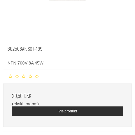
BU2508AF, SOT-199
NPN 700V 8A 45W
29,50 DKK
(ekskl. moms)
Vis produkt