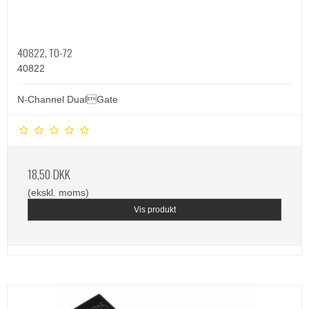
40822, TO-72
40822
N-Channel DualGate
18,50 DKK
(ekskl. moms)
Vis produkt