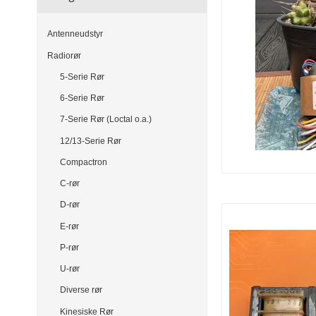
Antenneudstyr
Radiorør
5-Serie Rør
6-Serie Rør
7-Serie Rør (Loctal o.a.)
12/13-Serie Rør
Compactron
C-rør
D-rør
E-rør
P-rør
U-rør
Diverse rør
Kinesiske Rør