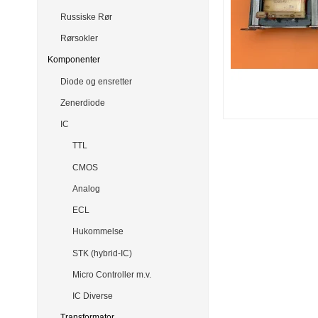
Russiske Rør
Rørsokler
Komponenter
Diode og ensretter
Zenerdiode
IC
TTL
CMOS
Analog
ECL
Hukommelse
STK (hybrid-IC)
Micro Controller m.v.
IC Diverse
Transformator