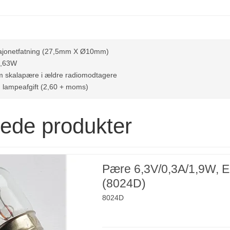
jonetfatning (27,5mm X Ø10mm)
-0,63W
m skalapære i ældre radiomodtagere
l. lampeafgift (2,60 + moms)
rede produkter
Pære 6,3V/0,3A/1,9W, 
(8024D)
8024D