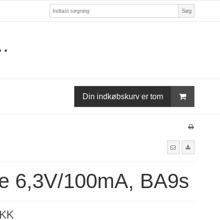
Søg
.
Din indkøbskurv er tom
e 6,3V/100mA, BA9s
DKK