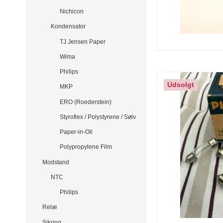
Nichicon
Kondensator
TJ Jensen Paper
Wima
Philips
Udsolgt
MKP
ERO (Roederstein)
Styroflex / Polystyrene / Sølv
Paper-in-Oil
Polypropylene Film
Modstand
NTC
Philips
Relæ
Sikring