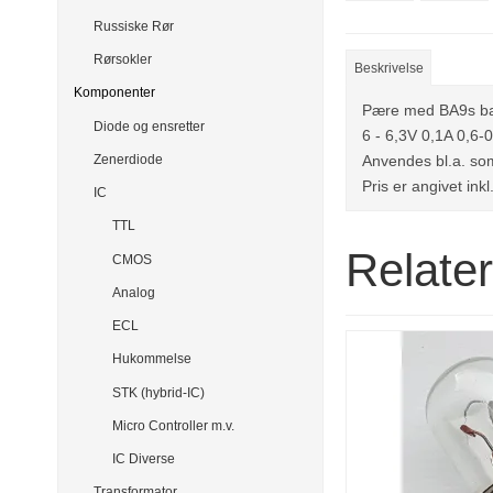
Russiske Rør
Rørsokler
Beskrivelse
Komponenter
Pære med BA9s ba
Diode og ensretter
6 - 6,3V 0,1A 0,6
Anvendes bl.a. so
Zenerdiode
Pris er angivet ink
IC
TTL
Relate
CMOS
Analog
ECL
Hukommelse
STK (hybrid-IC)
Micro Controller m.v.
IC Diverse
Transformator