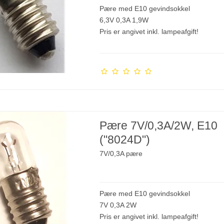
Pære med E10 gevindsokkel
6,3V 0,3A 1,9W
Pris er angivet inkl. lampeafgift!
Pære 7V/0,3A/2W, E10
("8024D")
7V/0,3A pære
Pære med E10 gevindsokkel
7V 0,3A 2W
Pris er angivet inkl. lampeafgift!