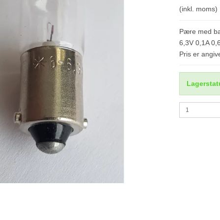
(inkl. moms)
Pære med ba
6,3V 0,1A 0
Pris er angive
Lagerstat