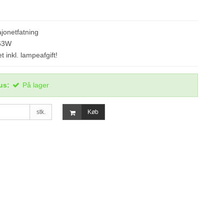
jonetfatning
,63W
t inkl. lampeafgift!
us:
På lager
stk.
Køb