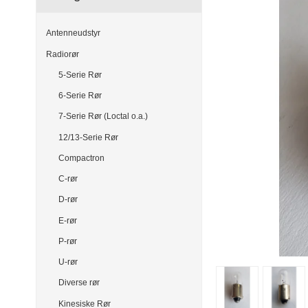
Antenneudstyr
Radiorør
5-Serie Rør
6-Serie Rør
7-Serie Rør (Loctal o.a.)
12/13-Serie Rør
Compactron
C-rør
D-rør
E-rør
P-rør
U-rør
Diverse rør
Kinesiske Rør