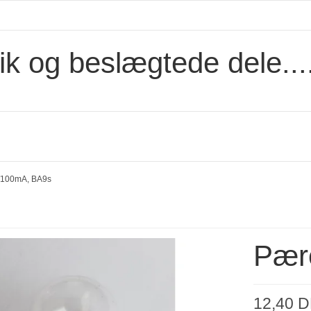
ik og beslægtede dele....
/100mA, BA9s
Pær
12,40 